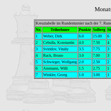
Monats
Kreuztabelle im Rundenturnier nach der 7. Ru
Nr.
Teilnehmer
Punkte
SoBerg
Si
1
Weber, Dirk
6.0
15.00
6
2
Cebulla, Konstantin
4.0
7.50
4
3
Sviridov, Vitaliy
3.5
7.75
3
4
Rack, Bruno
3.0
7.00
3
5
Schwieger, Wolfgang
2.0
2.50
2
6
Ansmann, Willi
1.5
2.75
1
7
Winkler, Georg
1.0
3.00
1